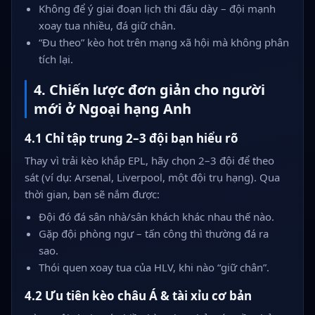
Không để ý giai đoạn lịch thi đấu dày – đội mạnh
xoay tua nhiều, đá giữ chân.
“Đu theo” kèo hot trên mạng xã hội mà không phân
tích lại.
4. Chiến lược đơn giản cho người
mới ở Ngoại hạng Anh
4.1 Chỉ tập trung 2–3 đội bạn hiểu rõ
Thay vì trải kèo khắp EPL, hãy chọn 2–3 đội để theo
sát (ví dụ: Arsenal, Liverpool, một đội trụ hạng). Qua
thời gian, bạn sẽ nắm được:
Đội đó đá sân nhà/sân khách khác nhau thế nào.
Gặp đội phòng ngự – tấn công thì thường đá ra
sao.
Thói quen xoay tua của HLV, khi nào “giữ chân”.
4.2 Ưu tiên kèo châu Á & tài xỉu cơ bản