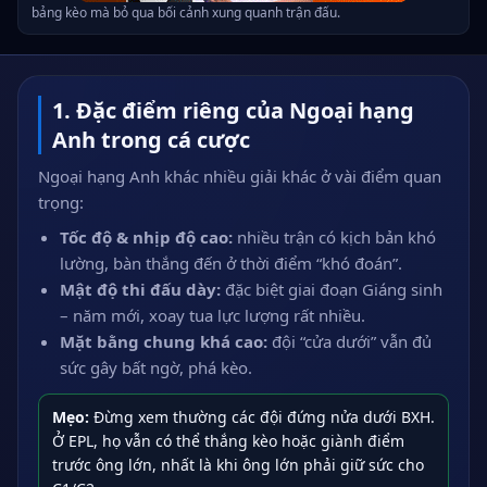
bảng kèo mà bỏ qua bối cảnh xung quanh trận đấu.
1. Đặc điểm riêng của Ngoại hạng
Anh trong cá cược
Ngoại hạng Anh khác nhiều giải khác ở vài điểm quan
trọng:
Tốc độ & nhịp độ cao:
nhiều trận có kịch bản khó
lường, bàn thắng đến ở thời điểm “khó đoán”.
Mật độ thi đấu dày:
đặc biệt giai đoạn Giáng sinh
– năm mới, xoay tua lực lượng rất nhiều.
Mặt bằng chung khá cao:
đội “cửa dưới” vẫn đủ
sức gây bất ngờ, phá kèo.
Mẹo:
Đừng xem thường các đội đứng nửa dưới BXH.
Ở EPL, họ vẫn có thể thắng kèo hoặc giành điểm
trước ông lớn, nhất là khi ông lớn phải giữ sức cho