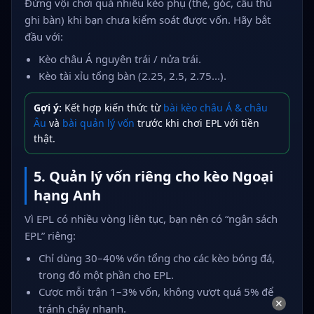
Đừng vội chơi quá nhiều kèo phụ (thẻ, góc, cầu thủ
ghi bàn) khi bạn chưa kiểm soát được vốn. Hãy bắt
đầu với:
Kèo châu Á nguyên trái / nửa trái.
Kèo tài xỉu tổng bàn (2.25, 2.5, 2.75...).
Gợi ý:
Kết hợp kiến thức từ
bài kèo châu Á & châu
Âu
và
bài quản lý vốn
trước khi chơi EPL với tiền
thật.
5. Quản lý vốn riêng cho kèo Ngoại
hạng Anh
Vì EPL có nhiều vòng liên tục, bạn nên có “ngân sách
EPL” riêng:
Chỉ dùng 30–40% vốn tổng cho các kèo bóng đá,
trong đó một phần cho EPL.
Cược mỗi trận 1–3% vốn, không vượt quá 5% để
✕
tránh cháy nhanh.