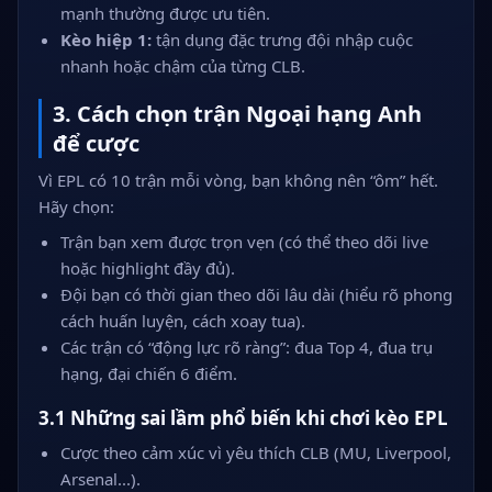
mạnh thường được ưu tiên.
Kèo hiệp 1:
tận dụng đặc trưng đội nhập cuộc
nhanh hoặc chậm của từng CLB.
3. Cách chọn trận Ngoại hạng Anh
để cược
Vì EPL có 10 trận mỗi vòng, bạn không nên “ôm” hết.
Hãy chọn:
Trận bạn xem được trọn vẹn (có thể theo dõi live
hoặc highlight đầy đủ).
Đội bạn có thời gian theo dõi lâu dài (hiểu rõ phong
cách huấn luyện, cách xoay tua).
Các trận có “động lực rõ ràng”: đua Top 4, đua trụ
hạng, đại chiến 6 điểm.
3.1 Những sai lầm phổ biến khi chơi kèo EPL
Cược theo cảm xúc vì yêu thích CLB (MU, Liverpool,
Arsenal...).