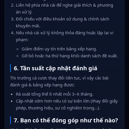
Liên hệ phía nhà cái để nghe giải thích & phương
án xử lý.
Đối chiếu với điều khoản sử dụng & chính sách
khuyến mãi.
Nếu nhà cái xử lý không thỏa đáng hoặc lặp lại vi
phạm:
Giảm điểm uy tín trên bảng xếp hạng.
Gỡ bỏ hoặc hạ thứ hạng khỏi danh sách đề xuất.
6. Tần suất cập nhật đánh giá
Thị trường cá cược thay đổi liên tục, vì vậy các bài
đánh giá & bảng xếp hạng được:
Rà soát tổng thể ít nhất mỗi 3–6 tháng.
Cập nhật sớm hơn nếu có sự kiện lớn (thay đổi giấy
phép, thương hiệu, sự cố nghiêm trọng...).
7. Bạn có thể đóng góp như thế nào?