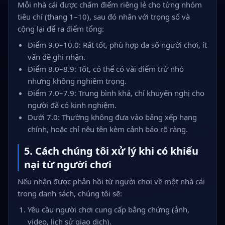
Mỗi nhà cái được chấm điểm riêng lẻ cho từng nhóm
tiêu chí (thang 1–10), sau đó nhân với trọng số và
cộng lại để ra điểm tổng:
Điểm 9.0–10.0: Rất tốt, phù hợp đa số người chơi, ít
vấn đề ghi nhận.
Điểm 8.0–8.9: Tốt, có thể có vài điểm trừ nhỏ
nhưng không nghiêm trọng.
Điểm 7.0–7.9: Trung bình khá, chỉ khuyến nghị cho
người đã có kinh nghiệm.
Dưới 7.0: Thường không đưa vào bảng xếp hạng
chính, hoặc chỉ nêu tên kèm cảnh báo rõ ràng.
5. Cách chúng tôi xử lý khi có khiếu
nại từ người chơi
Nếu nhận được phản hồi từ người chơi về một nhà cái
trong danh sách, chúng tôi sẽ:
Yêu cầu người chơi cung cấp bằng chứng (ảnh,
video, lịch sử giao dịch).