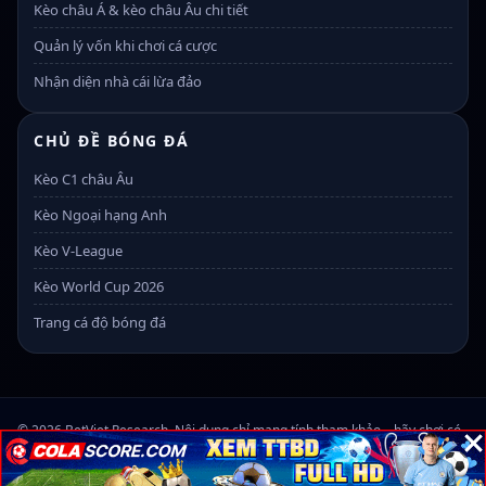
Kèo châu Á & kèo châu Âu chi tiết
Quản lý vốn khi chơi cá cược
Nhận diện nhà cái lừa đảo
CHỦ ĐỀ BÓNG ĐÁ
Kèo C1 châu Âu
Kèo Ngoại hạng Anh
Kèo V-League
Kèo World Cup 2026
Trang cá độ bóng đá
© 2026 BetViet Research. Nội dung chỉ mang tính tham khảo – hãy chơi có
×
×
×
trách nhiệm, 18+.
Nếu bạn cảm thấy cá cược đang ảnh hưởng tới cuộc sống, hãy tìm sự trợ