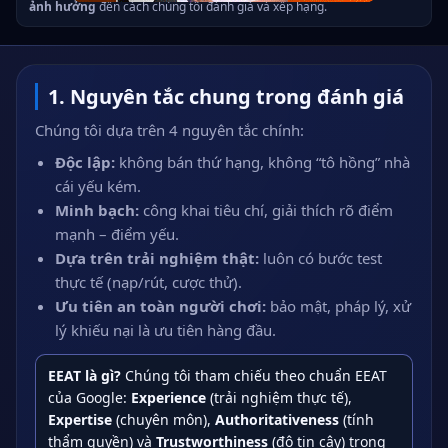
ảnh hưởng
đến cách chúng tôi đánh giá và xếp hạng.
1. Nguyên tắc chung trong đánh giá
Chúng tôi dựa trên 4 nguyên tắc chính:
Độc lập:
không bán thứ hạng, không “tô hồng” nhà
cái yếu kém.
Minh bạch:
công khai tiêu chí, giải thích rõ điểm
mạnh – điểm yếu.
Dựa trên trải nghiệm thật:
luôn có bước test
thực tế (nạp/rút, cược thử).
Ưu tiên an toàn người chơi:
bảo mật, pháp lý, xử
lý khiếu nại là ưu tiên hàng đầu.
EEAT là gì?
Chúng tôi tham chiếu theo chuẩn EEAT
của Google:
Experience
(trải nghiệm thực tế),
Expertise
(chuyên môn),
Authoritativeness
(tính
thẩm quyền) và
Trustworthiness
(độ tin cậy) trong