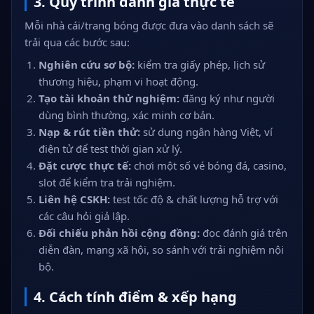
3. Quy trình đánh giá thực tế
Mỗi nhà cái/trang bóng được đưa vào danh sách sẽ
trải qua các bước sau:
Nghiên cứu sơ bộ:
kiểm tra giấy phép, lịch sử
thương hiệu, phạm vi hoạt động.
Tạo tài khoản thử nghiệm:
đăng ký như người
dùng bình thường, xác minh cơ bản.
Nạp & rút tiền thử:
sử dụng ngân hàng Việt, ví
điện tử để test thời gian xử lý.
Đặt cược thực tế:
chơi một số vé bóng đá, casino,
slot để kiểm tra trải nghiệm.
Liên hệ CSKH:
test tốc độ & chất lượng hỗ trợ với
các câu hỏi giả lập.
Đối chiếu phản hồi cộng đồng:
đọc đánh giá trên
diễn đàn, mạng xã hội, so sánh với trải nghiệm nội
bộ.
4. Cách tính điểm & xếp hạng